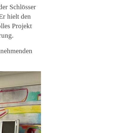
der Schlösser
r hielt den
les Projekt
rung.
ilnehmenden