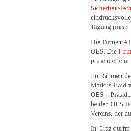
Sicherheitstec
eindrucksvolle
Tagung präsen
Die Firmen
A
OES. Die
Firm
präsentierte u
Im Rahmen der
Markus Haid 
OES – Präsiden
beiden OES Ja
Vereins, der a
In Graz durfte