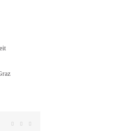
eit
Graz