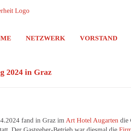
OME
NETZWERK
VORSTAND
 2024 in Graz
04.2024 fand in Graz im
Art Hotel Augarten
die
tatt. Der Gastgeber-Betrieb war diesmal die
Fir