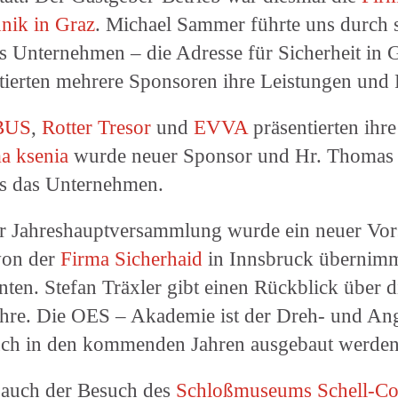
hnik in Graz
. Michael Sammer führte uns durch 
s Unternehmen – die Adresse für Sicherheit in 
tierten mehrere Sponsoren ihre Leistungen und 
BUS
,
Rotter Tresor
und
EVVA
präsentierten ihr
a ksenia
wurde neuer Sponsor und Hr. Thomas
ns das Unternehmen.
 Jahreshauptversammlung wurde ein neuer Vors
von der
Firma Sicherhaid
in Innsbruck übernimm
ten. Stefan Träxler gibt einen Rückblick über di
hre. Die OES – Akademie ist der Dreh- und An
uch in den kommenden Jahren ausgebaut werden 
 auch der Besuch des
Schloßmuseums Schell-Col