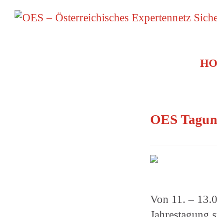
Zum
Inhalt
springen
H
OES Tagung
Von 11. – 13.
Jahrestagung s